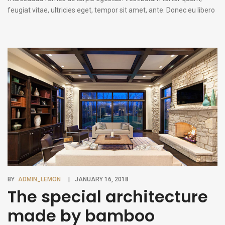
feugiat vitae, ultricies eget, tempor sit amet, ante. Donec eu libero
sit amet quam egestas semper. Aenean ultricies mi vitae est.
Mauris placerat eleifend leo. Quisque sit amet est et sapien
ullamcorper pharetra. Vestibulum erat wisi, condimentum sed,
commodo [...]
BY
ADMIN_LEMON
JANUARY 16, 2018
The special architecture
made by bamboo