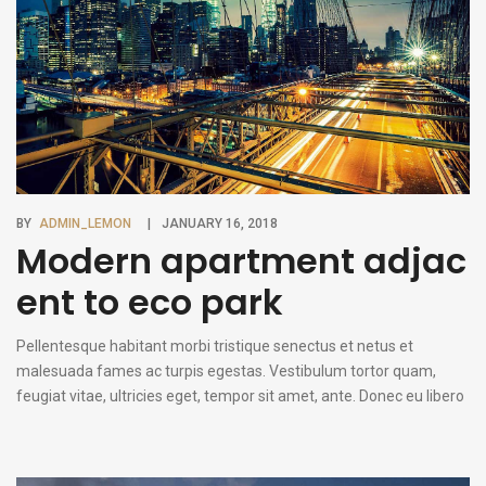
BY
ADMIN_LEMON
JANUARY 16, 2018
Modern apartment adjac
ent to eco park
Pellentesque habitant morbi tristique senectus et netus et
malesuada fames ac turpis egestas. Vestibulum tortor quam,
feugiat vitae, ultricies eget, tempor sit amet, ante. Donec eu libero
sit amet quam egestas semper. Aenean ultricies mi vitae est.
Mauris placerat eleifend leo. Quisque sit amet est et sapien
ullamcorper pharetra. Vestibulum erat wisi, condimentum sed,