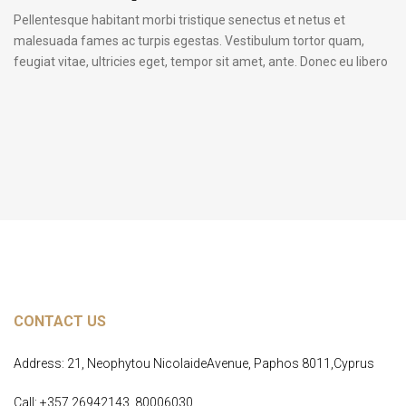
Pellentesque habitant morbi tristique senectus et netus et
malesuada fames ac turpis egestas. Vestibulum tortor quam,
feugiat vitae, ultricies eget, tempor sit amet, ante. Donec eu libero
sit amet quam egestas semper. Aenean ultricies mi vitae est.
Mauris placerat eleifend leo. Quisque sit amet est et sapien
ullamcorper pharetra. Vestibulum erat wisi, condimentum sed,
commodo [...]
CONTACT US
Address: 21, Neophytou NicolaideAvenue, Paphos 8011,Cyprus
Call: +357 26942143, 80006030