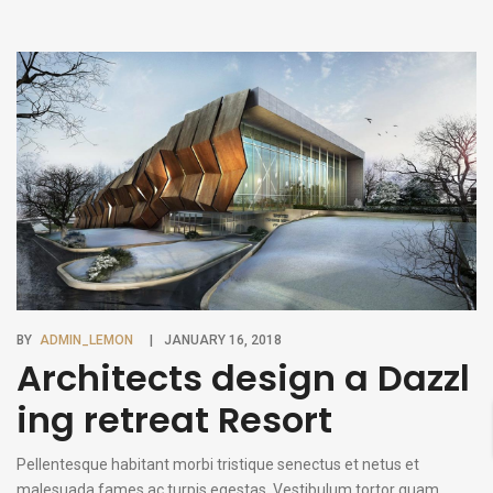
Mauris placerat eleifend leo. Quisque sit amet est et sapien
ullamcorper pharetra. Vestibulum erat wisi, condimentum sed,
commodo [...]
BY
ADMIN_LEMON
JANUARY 16, 2018
Architects design a Dazzl
ing retreat Resort
Pellentesque habitant morbi tristique senectus et netus et
malesuada fames ac turpis egestas. Vestibulum tortor quam,