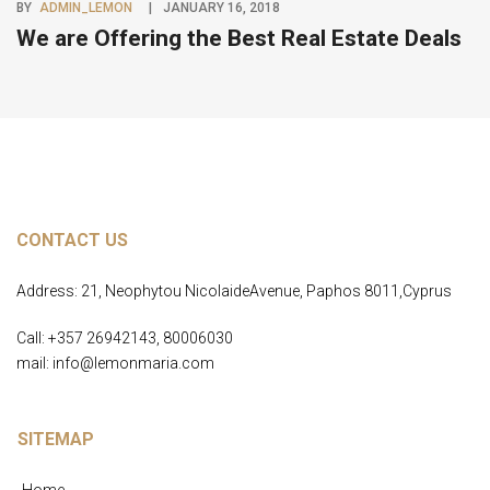
BY
ADMIN_LEMON
JANUARY 16, 2018
BY
We are Offering the Best Real Estate Deals
R
CONTACT US
Address: 21, Neophytou NicolaideAvenue, Paphos 8011,Cyprus
Call: +357 26942143, 80006030
mail: info@lemonmaria.com
SITEMAP