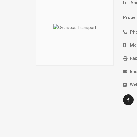
Los An
Proper
Ph
Mob
Fax
Ema
Web