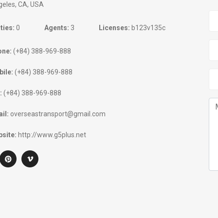
geles, CA, USA
ties:
0
Agents:
3
Licenses:
b123v135c
one:
(+84) 388-969-888
ile:
(+84) 388-969-888
:
(+84) 388-969-888
il:
overseastransport@gmail.com
site:
http://www.g5plus.net