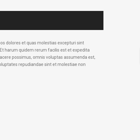
os dolores et quas molestias excepturi sint
. Et harum quidem rerum facilis est et expedita
t facere possimus, omnis voluptas assumenda est,
oluptates repudiandae sint et molestiae non