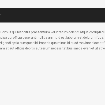
n
ucimus qui blanditiis praesentium voluptatum deleniti atque corrupti qu
culpa qui officia deserunt mollitia animi, id est laborum et dolorum fuga
t eligendi optio cumque nihil impedit quo minus id quod maxime placea
 et aut officiis debitis aut rerum necessitatibus saepe eveniet ut et v