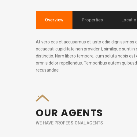
Overview
Properties
Locatio
At vero eos et accusamus et iusto odio dignissimos d
occaecati cupiditate non provident, similique sunt in 
distinctio. Nam libero tempore, cum soluta nobis es
omnis dolor repellendus. Temporibus autem quibusdam
recusandae.
OUR AGENTS
WE HAVE PROFESSIONAL AGENTS